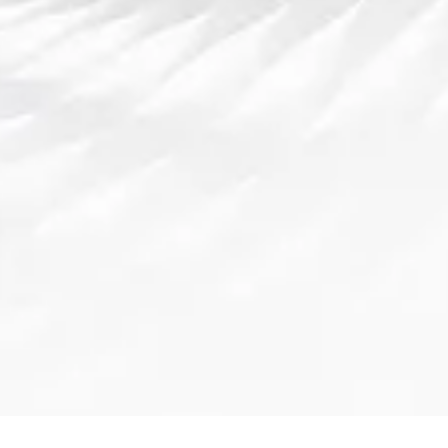
王者荣耀最新赛事结果查询及战况分析一站式服务
平台
2025-10-09 18:14:31
《王者荣耀》作为国内最受欢迎的多人在线竞技游戏之一，随着
赛事的不断推进，游戏的竞技氛围日益浓厚。为了更好地服务玩
家及观众，王者荣耀最新赛事结果查询及战况分析一站式服务平
台应运而生。该平台为玩家和粉丝提...
Search the blog...
导航