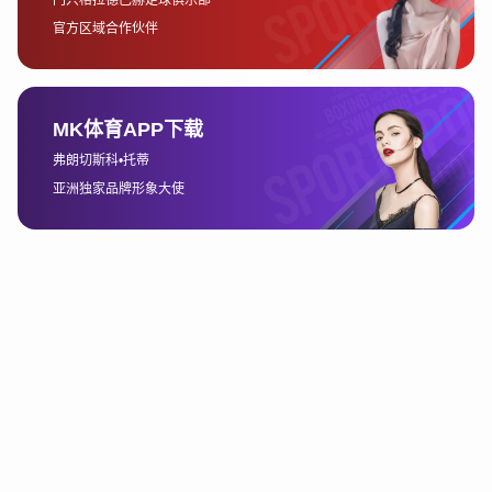
Anelka 和 Romario 各有 3 球，共同成为金靴得主
citeturn0search14。而 2015 年，苏亚雷斯在那届比赛中
打入 5 球，一举拿下金靴，成为单届最高进球记录保持者
citeturn0search14。
在 2016 年，C 罗以 4 球成为该届金靴，展示其在俱乐部顶级
赛事中的稳定攻击力 citeturn0search14turn0search0。
类似地，2018 年贝尔也有过 3 球的表现，与对手共同竞争金靴
头衔 citeturn0search14turn0search8。
这些单届金靴的比拼，往往与球队能否深入比赛（半决赛、决
赛）息息相关。若球队早早被淘汰，即使射手状态出色，也难以
获取更多出场机会。反之，那些常年豪门、能打进后期比赛的球
队，其主力射手往往有更多机会争金靴。
四、时代变迁与新秀崛起
随着时间推移，世俱杯自身也在不断演变，参赛阵容、赛制、商
业价值都有所调整。2025 年，世俱杯迎来新的赛制扩展，参赛