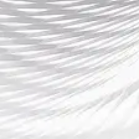
意甲联赛怎么买VIP票及获取专属观赛体验全攻略
2025-10-05 18:23:38
意甲联赛作为全球足球爱好者的盛宴，吸引了无数球迷前来观
看。想要享受一场意甲比赛的极致观赛体验，除了购买普通门票
外，选择VIP票和专属观赛体验无疑是一个更高级的选择。VIP票
不仅能提供更舒适的观赛环境，...