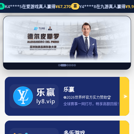
集团新闻
首页
集团新闻
世俱杯历届射手榜排名盘点 强者争锋谁主沉浮
世俱杯历届射手榜排名盘
点 强者争锋谁主沉浮
2025-10-06 18:25:04