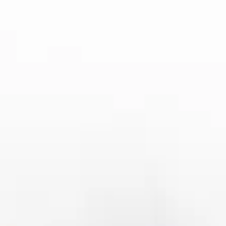
其次，如果玩家在登录时遇到账号密码错误或者忘记密码的情
况，可以通过“忘记密码”功能找回账号。通常，系统会向玩家的
注册邮箱或手机号码发送验证码，玩家根据提示进行操作即可恢
复账号。如果使用社交账号登录遇到问题，可以尝试重新绑定社
交账号，或者联系客服获得帮助。
最后，如果在游戏过程中遇到操作异常或游戏内bug，建议更新
至游戏的最新版本。开发者通常会在每次更新中修复已知的问
题，并优化游戏体验。如果问题仍然存在，可以通过游戏内的客
服渠道反馈，寻求技术支持。
总结：
通过本文的详细介绍，玩家已经了解了如何顺利安装并启动九州
娱乐LEO官方下载iOS版，并掌握了游戏的基本玩法和常见问题
的解决方法。希望这些内容能够帮助玩家更好地融入游戏，享受
其中的乐趣。
总的来说，九州娱乐LEO作为一款集娱乐与竞技为一体的游戏，
提供了丰富的玩法和高质量的游戏体验。无论是新手玩家还是老