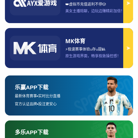
来说，九州娱乐LEO支持iOS 10.0及以上版本的设备，因此在安
装之前，确保设备已更新至最新的操作系统版本。如果您的设备
未更新，可以前往“设置”菜单中的“通用”选项，选择“软件更新”
来进行更新。
安装过程相对简单，玩家可以直接在App Store中搜索“九州娱
乐LEO”，找到官方应用进行下载。但需要注意的是，部分地区可
能因为政策限制无法直接在App Store中下载到此应用。此时，
玩家可以通过访问官方网站或者第三方应用商店下载APK文件，
然后通过iTunes或Xcode等工具进行安装。
如果在安装过程中遇到下载速度过慢或文件损坏等问题，可以尝
试更换网络环境，或者直接使用Wi-Fi连接进行下载。下载完成
后，点击安装包进行安装，整个过程通常只需要几分钟，安装完
成后即可在桌面上看到九州娱乐LEO的图标，点击图标启动游
戏。
2、注册与登录方法
完成九州娱乐LEO的安装后，玩家需要进行账号注册和登录才能