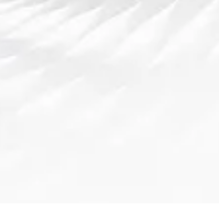
Search the blog...
导航
搜索九游娱乐
足球赛事
集团新闻
服务方向