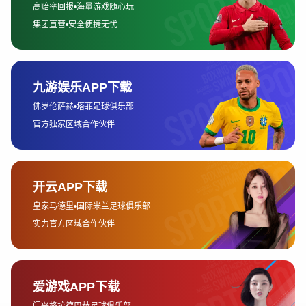
此外，多宝体育还针对不同用户需求提供个性化资讯推送。通过
智能算法分析用户关注的赛事类型、球队和赛事历史记录，平台
能够推荐最相关的资讯，提升用户信息获取的效率和精度。
2、专业投注技巧解析
在投注技巧方面，多宝体育提供系统化的策略指导。平台将各种
投注方法进行分类，包括固定赔率投注、组合投注和直播投注
等，并结合具体赛事特点提出优化建议。
此外，多宝体育强调风险管理的重要性。平台通过分析历史数据
和赛前信息，帮助用户评估不同投注策略的成功概率和潜在风