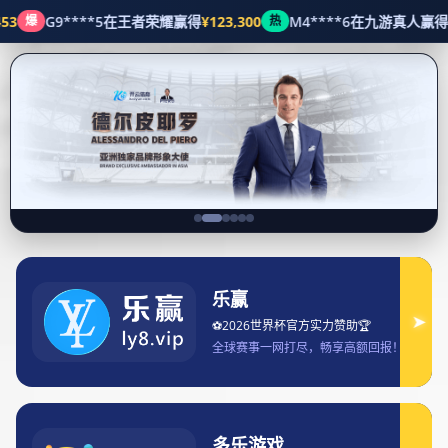
集团新闻
首页
集团新闻
多宝体育全面解析最新赛事资讯与专业投注技巧指南
多宝体育全面解析最新赛
事资讯与专业投注技巧指
南