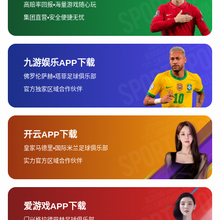
出时打算观看比赛，可以选择4G或5G网络，这两种网络速度较
快，能够保证视频的流畅播放。不过需要注意的是，长时间观看
高清视频会消耗大量流量，所以要事先确认自己的数据套餐是否
足够。
如果您使用的是Wi-Fi网络，确保路由器位置合适并且没有被其
他设备占用带宽，这样可以避免其他应用程序或设备的干扰，确
保观看流畅。同时，避免在直播过程中打开其他占用带宽的程序
或下载文件，以免影响观看体验。
3、利用移动设备的观看设置
在选择好平台并确保网络稳定后，接下来就是如何设置手机观看
体验。许多人可能忽视了移动设备的观看设置，但其实适当的调
整可以大大提升观看效果。
首先，确保您使用的手机支持高清画质，尤其是在观看世界杯这
种高质量比赛时，清晰的画质可以让您更好地体验比赛的每一个
细节。大多数流媒体平台都提供了画质调整选项，您可以根据手
机的性能和网络条件调整为最佳画质。通常，4K画质会提供最清