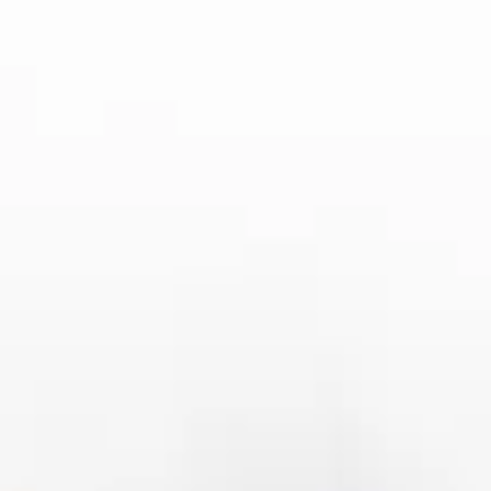
另外，一些平台还提供了“精彩集锦”和“重点回放”功能，用户可
以快速浏览比赛中的亮点，如进球、红黄牌、裁判判罚等关键事
件。这对于那些想快速了解比赛结果的用户尤为方便。
总结：
九游官网
通过手机观看世界杯比赛的实时直播与精彩回放是现代技术的产
物，借助流媒体平台的支持，观众可以随时随地体验顶级赛事。
选择合适的平台与应用、确保网络连接的稳定性、利用设备的观
看设置以及充分利用回放功能，都是确保您不会错过每一场精彩
比赛的关键因素。
无论您是在家中舒适地观看，还是在外出时利用碎片化时间跟随
赛事进程，只要注意以上几个方面，您都能享受到世界杯带来的
足球激情与欢乐。希望本指南能帮助您在即将到来的世界杯中，
畅快观赛，留下难忘的回忆。