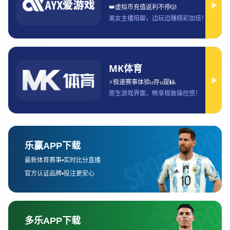
以腾讯体育为例，用户可以通过安装腾讯视频或腾讯体育App观
看世界杯的直播，腾讯体育提供了高清画质，并且支持多种语言
的解说，满足不同观众的需求。此外，腾讯体育也提供了比赛前
后的精彩集锦和实时数据，让用户不仅能观看直播，还能实时了
解比赛的其他动态。
另外，爱奇艺体育和优酷等平台也提供了世界杯的观看服务，虽
然它们的直播内容和互动功能有所不同，但大多数平台都支持用
户在比赛结束后查看精彩回放和相关分析。因此，选择一个操作
简单、资源丰富的平台，是确保您观赛体验的第一步。
2、确保网络稳定性
观看世界杯比赛时，最关键的一点就是确保您的网络连接稳定。
由于直播视频需要大量的数据传输，网络卡顿会极大影响观赛体
验。为了确保流畅的观看体验，选择一个稳定的网络环境尤为重
要。
如果您在家观看比赛，最好选择Wi-Fi网络，这样可以确保下载
速度足够快，避免因数据不稳定导致的卡顿和延迟。如果您在外