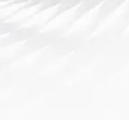
Search the blog...
导航
搜索九游娱乐
足球赛事
集团新闻
服务方向
加入九游官网