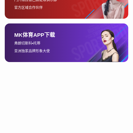
晰的画面，但它需要较高的网络带宽和较为强劲的手机硬件支
持。
此外，还可以调整屏幕亮度、音量和字幕设置等，以获得更加个
性化的观看体验。如果您在观看时希望得到更加生动的氛围，可
以通过连接蓝牙音响或耳机来增强音效。同时，许多应用也支持
动态字幕和比赛数据的显示，您可以根据自己的喜好选择开启或
关闭。
4、利用精彩回放回顾比赛
不仅仅是实时观看，精彩的回放也是世界杯观赛体验的重要组成
部分。很多平台在赛事结束后，都会提供比赛的精彩回放，让观
众可以重温那些令人激动的时刻。尤其对于那些因工作、学习或
其他原因错过直播的观众，回放功能是一个非常有用的选择。
例如，腾讯体育和爱奇艺等平台在赛事结束后，会将全场比赛分
段上传，您可以选择观看完整的比赛回放或跳过无关紧要的部
分，直接观看进球、助攻和其他关键时刻。通过这种方式，您可
以在任何时间、任何地点回顾比赛内容。