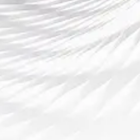
给我们发送邮件
Name
E-mail
Message
SEND MESSAGE