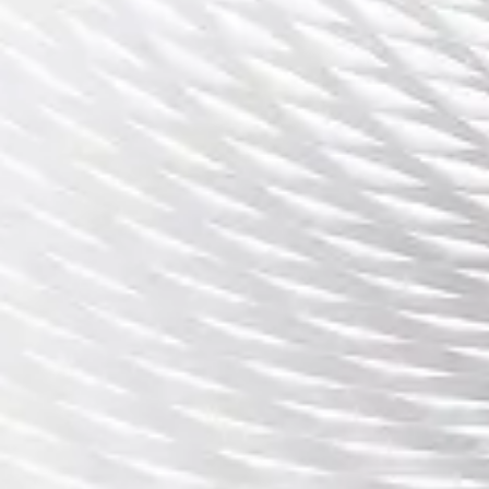
注，其中bet365无疑是最受欢
可能会遭遇提款被冻结的情...
bet9娱乐城：探索全新
奖励
2025-01-22 10:34:47
文章摘要：本文将深入探讨bet
与丰富奖励。随着线上娱乐平台
高。bet9娱乐城作为其中的...