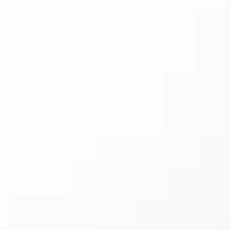
足球历史助攻榜数据揭秘传
奇球星助攻能力与排名变化
全解析探秘篇