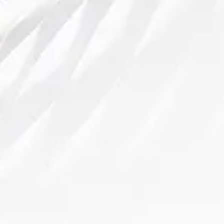
导航
搜索九游娱乐
足球赛事
集团新闻
服务方向
加入九游官网