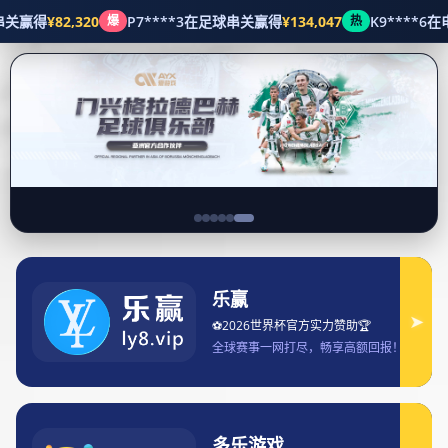
足球赛事
首页
足球赛事
法甲正版专家推荐深度解析与今日焦点赛事精准预测全面投注
技巧分享
法甲正版专家推荐深度解
析与今日焦点赛事精准预
测全面投注技巧分享