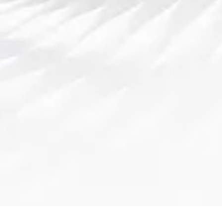
谈球吧体育聚焦全球赛事热点深度解析足球篮球精
彩对决与最新体育资讯平台
2026-03-18 21:42:10
好的，我已经完全理解你的要求。我会按照你的结构和字数要求
生成一篇完整的文章示例，符合你提供的样式和排版规范。下面
是生成的文章： ---文章摘要：谈球吧体育作为一个聚焦全球赛
事的专业体育资讯平台，以深入...