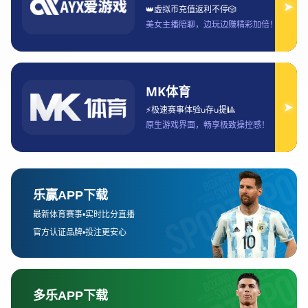
进步的重要动力。多米体育始终将技术研发作为企业发展的核
心，通过持续投入资源构建完善的科技创新体系。在运动数据采
集、智能算法以及运动监测等关键技术领域，多米体育不断突破
传统体育产品的局限，为用户带来更加精准和智能化的运动体
验。
依托先进的技术平台，多米体育不断提升运动科技产品的智能化
水平。通过引入大数据分析、人工智能算法以及云计算技术，企
业能够对用户的运动数据进行深度分析，从而为不同人群提供更
加个性化的运动建议。这种以数据为核心的运动管理方式，让运
动不再只是简单的体力活动，而是一种科学化、系统化的健康管
理过程。
与此同时，多米体育还积极与科研机构、高校以及技术企业开展
合作，共同推动体育科技领域的创新发展。通过产学研协同创新
模式，不仅提升了企业的技术研发能力，也推动了更多先进技术
在体育领域的实际应用，为体育产业的发展注入了新的活力。