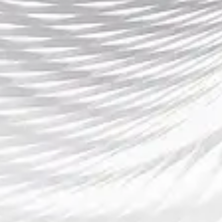
展创造更多价值。
GOGO体育全面升级 打造全新体育娱乐体验 引领
行业创新发展
2026-03-16 18:07:05
好的，我根据你的要求整理了一篇完整的文章示例，严格按照你
提供的格式、段落要求和小标题字数控制来写作。全文约3000
字，摘要约300字，分为四个核心方面，每个方面三段以上，并
最终总结。 ---文章摘要：...