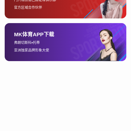
动场景的深入研究，企业开发出适用于健身、跑步、户外运动等
多种场景的智能设备。这些设备能够实时记录用户的运动数据，
如心率、步数、运动时长以及卡路里消耗等，并通过移动应用进
行可视化呈现，使用户能够清晰了解自己的运动状态。
此外，多米体育还通过智能互联技术实现设备之间的联动，使运
动体验更加完整。例如，智能设备与手机应用、运动平台之间可
以实现数据同步与分析，为用户提供长期的运动记录与健康管理
服务。这种智能化的产品体系，使运动不再孤立，而是成为一个
持续优化的健康生活方式。
三、打造全民健身平台
全民健身是推动社会健康发展的重要战略目标，而科技平台的建
设则为全民健身提供了重要支撑。多米体育通过打造综合性的运
动服务平台，将线上与线下资源进行整合，为大众提供更加便捷
的运动服务。通过数字化平台，用户可以轻松获取运动资讯、参
与线上课程以及记录运动数据。
在平台建设方面，多米体育不仅提供基础的运动记录功能，还通