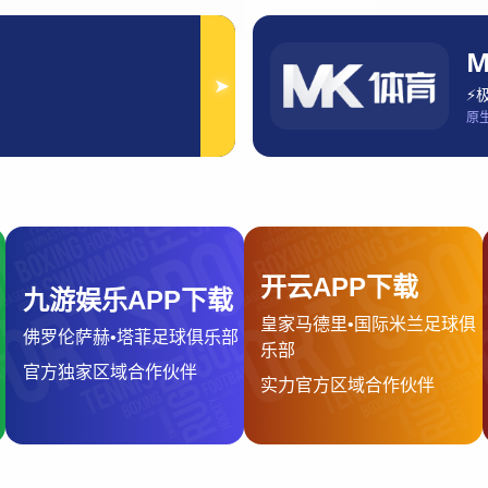
领先的企业之一，逐步进入中国大陆市场，借助其国际化的品牌
。本文将围绕365博彩公司在中国大陆市场的发展战略与未来
以及政策环境四个方面详细阐述其未来的发展方向。在市场定位
，赢得了国内部分目标人群的青睐；在产品创新方面，结合本土
增强了竞争力；在营销策略方面，利用线上线下结合的手段，成
5博彩公司采取了积极的合规性措施，以应对中国市场的严格监
整与未来展望进行总结，分析其是否能够持续扩大市场份额并实
细分
是其核心竞争力之一。中国作为全球人口最多的国家，拥有巨大
在中国大陆并未全面开放。365博彩公司通过精准的市场分
将目标锁定在对体育赛事有高度关注的年轻群体以及对娱乐、休
的博彩娱乐产品表现出浓厚兴趣，尤其是在体育竞猜和电子竞技
针对不同用户群体推出了差异化的产品与服务。例如，对于喜欢
赛事数据分析和实时竞猜功能；而对于年轻一代的用户，则推出