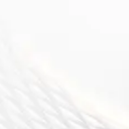
在未来，365博彩公司可能会根据中国政府对博彩行业
放宽对某些博彩形式的限制，365公司可能会迅速扩大
施和灵活的政策应对，365博彩公司能够在政策变化的
总结：
综合来看，365博彩公司在中国大陆市场的发展战略非
品设计和强有力的品牌营销，365成功地进入并占领了
策环境，灵活调整战略，保障其合规性并应对潜在的法
九游赛事直播
展望未来，365博彩将继续加大对中国市场的投入，并
份额。虽然面临监管压力与竞争挑战，但凭借其强大的品
持续稳健发展，实现长期的增长与成功。