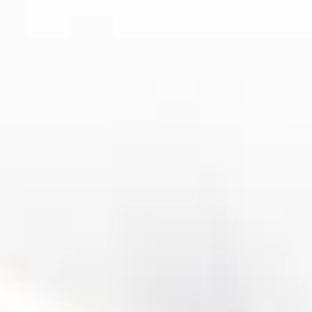
政策的进一步调整，灵活调整其市场策略。例如，如果中国未来
在该领域的投资与布局，迅速占领市场先机。通过积极的合规措
情况下持续稳步发展。
常符合当前的市场需求与趋势。通过精准的市场定位、创新的产
部分中国用户的心智。同时，365博彩也能够根据中国复杂的政
律风险。
可能通过技术创新与更加多元化的本土化策略，进一步拓展市场
牌优势和灵活的运营策略，365博彩公司有望在中国大陆市场