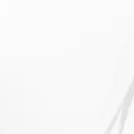
萨拉赫利物浦周薪合同再成
焦点续约薪资与未来走向引
热议不断升温
皇马转会官宣连掀巨浪贝尔
纳多席尔瓦科纳特加盟开启
新篇章书写辉煌