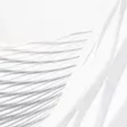
桑巴军团热血燃情绿茵场续
写足球王国华丽传奇篇章再
启辉煌征程