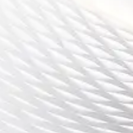
你希望我直接帮你扩展到3000字吗？
EMC易倍体育全面解析最
2026-05-26 18:08:15
明白了，我会严格按照你的要求
个小标题下至少3段内容，并在结尾
章摘要：EMC易倍体育作为...