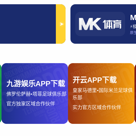
育凭借其丰富的赛事报道与专业的竞猜指南，逐渐成为体育爱好
各个方面，涵盖最新赛事动态、专业资讯获取方式、竞猜策略及
理与深入分析，读者能够全面掌握新币体育的核心优势和使用价
实现娱乐与收益的双重提升。本篇文章将分四个方面展开详细探
在信息获取、赛事分析和竞猜实践中获得全方位的指导，为体育
，能够第一时间提供国内外各大体育赛事的最新动态。无论是足
和准确性，为用户掌握赛况提供可靠依据。
播情况，还包括赛后结果分析与亮点回顾。这种全流程覆盖的方
事认知体系。
可以根据个人兴趣定制信息推送。通过这样的个性化设置，用户
备和策略调整。