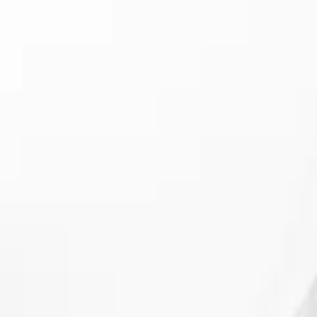
萨拉赫利物浦周薪合同再成
焦点续约薪资与未来走向引
热议不断升温
皇马转会官宣连掀巨浪贝尔
纳多席尔瓦科纳特加盟开启
新篇章书写辉煌