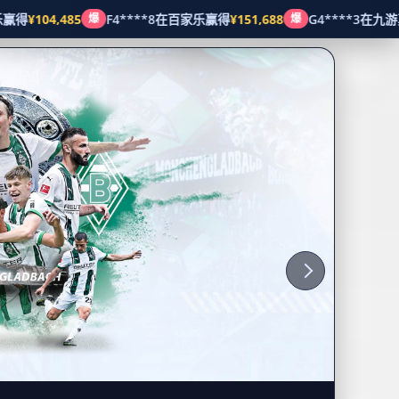
集团新闻
服务方向
加入九游官网