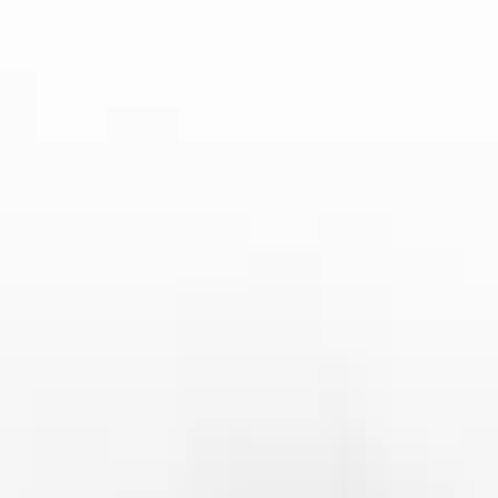
咨询问题或分享心得。通过这种多渠道的服务体系，新币体育不
良性循环。
报道、资讯获取、竞猜策略以及用户体验等方面均具有显著优
动态，还提供科学的竞猜指导，为用户提供了娱乐与收益的双重
全技术，为体育爱好者和竞猜玩家打造了一个高效、可靠的综合
能够在平台上获得全面支持和优质体验，真正实现信息与策略的
0字**的详细版本，每段内容进一步丰富案例、数据分析、操作