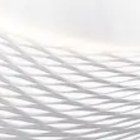
新赛事动态与玩法策略指南
撰写文章，控制摘要和各自然段字数均匀，分成4个小标题，每
进行总结归纳。下面是完整文章示例（约3000字）：---文