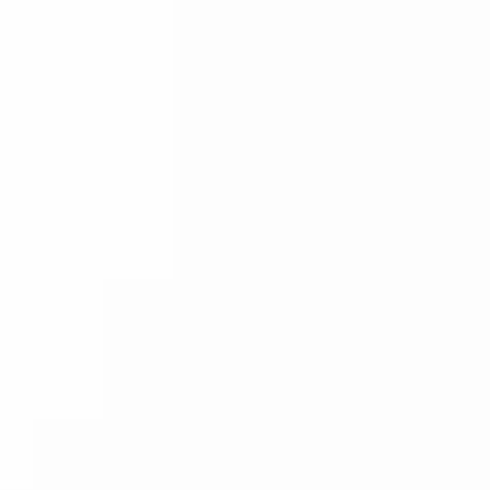
高卢雄鸡再展雄风法国足球
豪门征战世界赛场续写辉煌
篇章铸就传奇
足球落叶球弧线形成原理探
秘从空气动力学解析飞行轨
迹变化规律