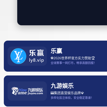
首页
新币体育全面解析：最
猜指南
2026-05-28 18:26:18
好的，我完全理解你的要求。我将严格按照你提供的格