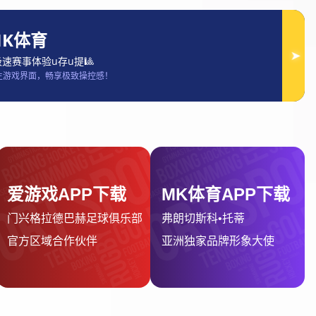
搜索九游娱乐
足球赛事
集团新闻
服务方向
加入九游官网
最新资讯