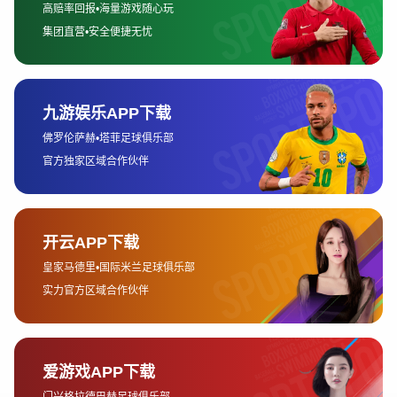
需要通过电子邮件或手机验证码完成身份验证。这一措施能够有
效防止恶意用户通过虚假信息注册多个账户进行欺诈行为。
在账户管理方面，bet9备用网址也做出了细致的设计。例如，用
户可以随时查看自己的登录历史记录，以及账户中所有的资金流
动情况，这样不仅增加了透明度，也有助于用户发现异常操作。
对于异常登录活动，系统会立即通知用户并要求进行额外的验
证，以确保账户的安全。
另外，bet9备用网址支持账户设置多种安全选项，如修改密码时
需要输入当前密码并通过手机短信验证码确认，确保账户信息只
有持有者能够修改。这些措施有效地增强了账户的防护能力，使
得用户能够享受到更高水平的安全保障。
九游体育APP
3、支付系统的安全性及交易
保障
支付系统的安全性是评估一个在线平台是否值得信赖的核心因素